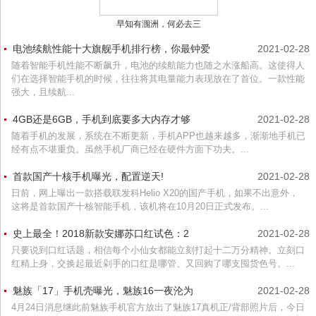
早知有涠洲，何必去三
电池续航性能十大旗舰手机排行榜，你最钟爱
2021-02-28
随着智能手机性能不断飙升，电池的续航能力也随之水涨船高。这使得人
们在选择智能手机的时候，往往将其电量能力表现放在了首位。一款性能
强大，且续航...
4GB还是6GB，手机到底要多大内存才够
2021-02-28
随着手机的发展，系统在不断更新，手机APP也越来越多，渐渐地手机已
经有点不堪重负。虽然手机厂商已经在硬件方面下功夫。...
首款国产十核手机曝光，配置逆天!
2021-02-28
日前，网上曝出一款搭载联发科Helio X20的国产手机，如果不出意外，
这将是首款国产十核智能手机，该机将在10月20日正式发布。...
史上最全！2018新款安娜苏口红试色：2
2021-02-28
只要说到口红话题，相信每个小仙女都能立刻打起十二万分精神。立刻口
红精上身，交换起最近剁手的口红是哪管、又回购了哪支囤货色号。...
魅族「17」手机壳曝光，魅族16一夜沦为
2021-02-28
4月24日消息继此前魅族手机官方放出了魅族17真机正/背部照片后，今日