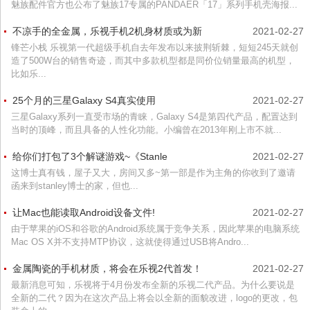
魅族配件官方也公布了魅族17专属的PANDAER「17」系列手机壳海报...
不凉手的全金属，乐视手机2机身材质或为新
2021-02-27
锋芒小栈 乐视第一代超级手机自去年发布以来披荆斩棘，短短245天就创
造了500W台的销售奇迹，而其中多款机型都是同价位销量最高的机型，
比如乐...
25个月的三星Galaxy S4真实使用
2021-02-27
三星Galaxy系列一直受市场的青睐，Galaxy S4是第四代产品，配置达到
当时的顶峰，而且具备的人性化功能。小编曾在2013年刚上市不就...
给你们打包了3个解谜游戏~《Stanle
2021-02-27
这博士真有钱，屋子又大，房间又多~第一部是作为主角的你收到了邀请
函来到stanley博士的家，但也...
让Mac也能读取Android设备文件!
2021-02-27
由于苹果的iOS和谷歌的Android系统属于竞争关系，因此苹果的电脑系统
Mac OS X并不支持MTP协议，这就使得通过USB将Andro...
金属陶瓷的手机材质，将会在乐视2代首发！
2021-02-27
最新消息可知，乐视将于4月份发布全新的乐视二代产品。为什么要说是
全新的二代？因为在这次产品上将会以全新的面貌改进，logo的更改，包