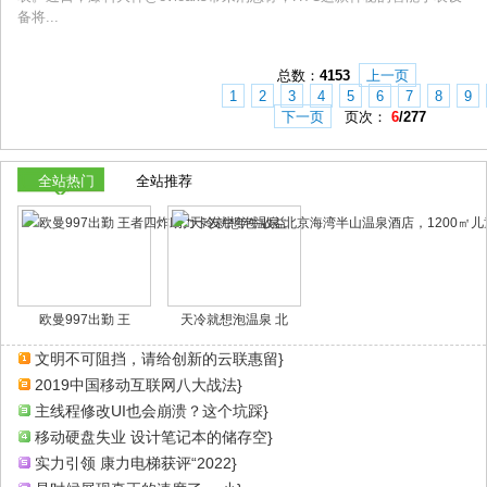
备将...
总数：
4153
上一页
1
2
3
4
5
6
7
8
9
下一页
页次：
6
/277
全站热门
全站推荐
欧曼997出勤 王
天冷就想泡温泉 北
文明不可阻挡，请给创新的云联惠留}
2019中国移动互联网八大战法}
主线程修改UI也会崩溃？这个坑踩}
移动硬盘失业 设计笔记本的储存空}
实力引领 康力电梯获评“2022}