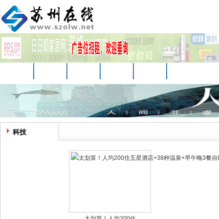
广告
首页
资讯
财经
教育
娱乐
体育
科技
企业
游戏
美食
消费
科技
太划算！人均200住