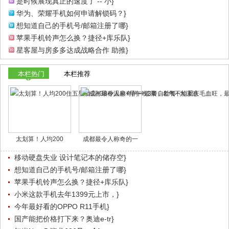
是时候展现真正的速度了 -- 小}
华为、荣耀手机如何申请解锁码？}
想知道自己的手机号/邮箱注册了哪}
苹果手机铃声怎么换？捷径+库乐队}
星客屋与房多多达成战略合作 助推}
本栏热门
本栏推荐
太划算！人均200
成都最令人称奇的一
移动硬盘失业 设计笔记本的储存空}
想知道自己的手机号/邮箱注册了哪}
苹果手机铃声怎么换？捷径+库乐队}
小米这款手机去年1399元上市，}
今年最好看的OPPO R11手机}
国产能把价格打下来？奥迪e-tr}