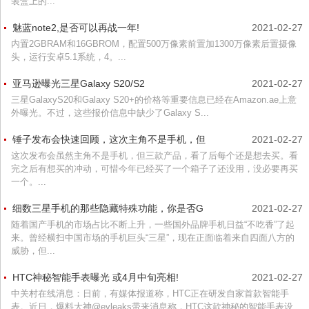
装盒上的...
魅蓝note2,是否可以再战一年!
2021-02-27
内置2GBRAM和16GBROM，配置500万像素前置加1300万像素后置摄像
头，运行安卓5.1系统，4。...
亚马逊曝光三星Galaxy S20/S2
2021-02-27
三星GalaxyS20和Galaxy S20+的价格等重要信息已经在Amazon.ae上意
外曝光。不过，这些报价信息中缺少了Galaxy S...
锤子发布会快速回顾，这次主角不是手机，但
2021-02-27
这次发布会虽然主角不是手机，但三款产品，看了后每个还是想去买。看
完之后有想买的冲动，可惜今年已经买了一个箱子了还没用，没必要再买
一个。...
细数三星手机的那些隐藏特殊功能，你是否G
2021-02-27
随着国产手机的市场占比不断上升，一些国外品牌手机日益“不吃香”了起
来。曾经横扫中国市场的手机巨头“三星”，现在正面临着来自四面八方的
威胁，但...
HTC神秘智能手表曝光 或4月中旬亮相!
2021-02-27
中关村在线消息：日前，有媒体报道称，HTC正在研发自家首款智能手
表。近日，爆料大神@evleaks带来消息称，HTC这款神秘的智能手表设