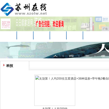
广告
首页
资讯
财经
教育
娱乐
体育
科技
企业
游戏
美食
消费
科技
太划算！人均200住