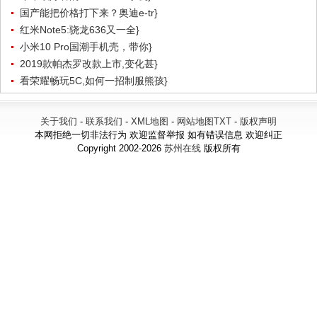
国产能把价格打下来？奥迪e-tr}
红米Note5:骁龙636又一全}
小米10 Pro国潮手机壳，带你}
2019款帕杰罗改款上市,变化甚}
看荣耀畅玩5C,如何一招制服熊孩}
关于我们
-
联系我们
-
XML地图
-
网站地图
TXT
-
版权声明
本网拒绝一切非法行为 欢迎监督举报 如有错误信息 欢迎纠正
Copyright 2002-2026
苏州在线
版权所有