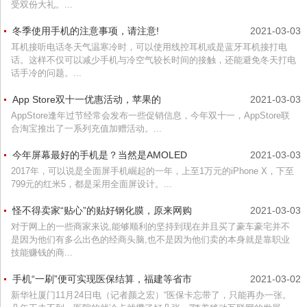
受双份大礼。...
冬季使用手机的注意事项，请注意!
2021-03-03
耳机接听电话冬天气温寒冷时，可以使用线控耳机或是蓝牙耳机接打电
话。这样不仅可以减少手机与冷空气较长时间的接触，还能避免冬天打电
话手冷的问题。...
App Store双十一优惠活动，苹果的
2021-03-03
AppStore逢年过节经常会发布一些促销信息，今年双十一，AppStore联
合淘宝推出了一系列充值加赠活动。...
今年屏幕最好的手机是？当然是AMOLED
2021-03-03
2017年，可以说是全面屏手机崛起的一年，上至1万元的iPhone X，下至
799元的红米5，都是采用全面屏设计。...
怪不得卖家“贴心”的贴好钢化膜，原来网购
2021-03-03
对于网上的一些商家来说,能够顺利的坚持到现在并且买了豪车豪宅并不
是因为他们有多么出色的经商头脑,也不是因为他们卖的本身就是靠职业
技能赚钱的商...
手机“一刷”便可实现医保结算，福建等省市
2021-03-02
新华社厦门11月24日电（记者颜之宏）“医保卡忘带了，只能再办一张。