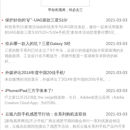
早知有涠洲，何必去三
保护好你的“矿”-UAG新款三星S10/
2021-03-03
科技美学|大家测活动由科技美学与UAG联合发起，邀你一起来试用最新
的UAG新款三星S10/S10+/S10e手机壳“参加本活动您需要付费0元...
你从哪一款入的坑？三星Galaxy S经
2021-03-03
三星的数字系列已经走过了9个年头，从设计的借鉴到如今双面玻璃的全
视曲面屏。工业设计在不断提升，而硬件配置一直堪称安卓阵营的标
杆。...
外媒评出2014年度中国20佳手机!
2021-03-03
来自微博的消息显示，外媒评出了2014年度中国的20佳手机。...
iPhone/iPad三方字体来了!
2021-03-03
IT之家11月2日消息 the verge报道称，今日，Adobe创意云应用（Adobe
Creative Cloud App）为iOS和i...
云狐六防手机感恩节行动：全系列购机送双份
2021-03-03
[家电视界网讯]不少手机厂商在感恩节期间都会举行一系列优惠促销活
动，云狐在此期间也推出了感恩节活动，购买云狐全系列手机产品均可享