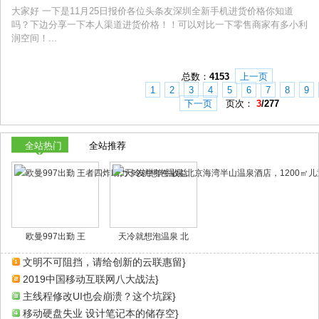
大家好 一下是11月25日报价各位头条友深圳全新手机进货价格你知道
吗？下边分享一下本人渠道进货价格！！可以对比一下零售商家有多小利
润空间！...
总数：
4153
上一页
1
2
3
4
5
6
7
8
9
下一页
页次：
3
/277
全站热门
全站推荐
欧曼997出勤 王
天冷就想泡温泉 北
文明不可阻挡，请给创新的云联惠留}
2019中国移动互联网八大战法}
主线程修改UI也会崩溃？这个坑踩}
移动硬盘失业 设计笔记本的储存空}