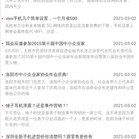
几年工夫不到，医院的就诊卡就攒了好几张。”随着移动互联网的发展，
国内不少...
vivo手机几个简单设置，一个月省500
2021-03-02
虽然有言论称未来随着 5G 网络的普及以及流量资费的下降，手机流量上
网将会最终取代 WiFi，但是...
我会应邀参加2015第十届中国中小企业家
2021-03-02
9月20日，太原市民营经济发展促进会秘书长张正业受代全民会长委托应
邀参加了2015第十届中国中小企业家年会新闻发布会暨第八届创业中国年
度人物...
洛阳市中小企业家协会年会庆典!
2021-03-02
洛阳市相关部门负责人、洛阳中小企业家协会会员、社会各界人士代表和
媒体代表等近千人参加了庆典活动，洛阳市石油商会会长史建伟和怀山堂
股份公司的领...
锤子耳机泄露？还是事件营销？!
2021-03-02
不可否认，锤子科技是最善于制造事件营销的一家公司。这不单是因为掌
舵人老罗就是一位善于引起话题的一个人，更多的时候，是因为锤子科技
引发的一些话...
深圳全新手机进货价你清楚吗？跟零售差价有
2021-03-02