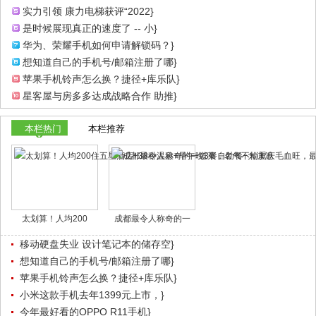
实力引领 康力电梯获评“2022}
是时候展现真正的速度了 -- 小}
华为、荣耀手机如何申请解锁码？}
想知道自己的手机号/邮箱注册了哪}
苹果手机铃声怎么换？捷径+库乐队}
星客屋与房多多达成战略合作 助推}
本栏热门
本栏推荐
太划算！人均200
成都最令人称奇的一
移动硬盘失业 设计笔记本的储存空}
想知道自己的手机号/邮箱注册了哪}
苹果手机铃声怎么换？捷径+库乐队}
小米这款手机去年1399元上市，}
今年最好看的OPPO R11手机}