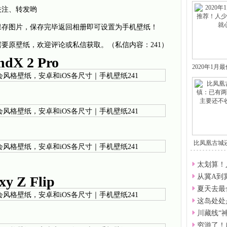
关注、转发哟
保存图片，保存完毕返回相册即可设置为手机壁纸！
要原壁纸，欢迎评论或私信获取。（私信内容：241）
dX 2 Pro
2020年1
比凤凰古城
有
太划算！
从冀A到
 Z Flip
夏天去最
这岛处处
川藏线“
穷游了！