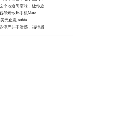
这个地道闽南味，让你旅
石墨烯散热手机Mate
美无止境 nubia
多停产并不遗憾，福特撼