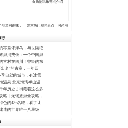
个地道闽南味，
东京热门观光景点，时尚潮
你旅
流中心
排行
的零差评海岛，与世隔绝
旅游消费低：一个中国游
的古村在四川！曾经的东
不出名”的古寨，一年四
冬季自驾的城市，有冰雪
泡温泉 北京海湾半山温
千年历史古街藏着这么多
攻略｜无锡旅游全攻略，
特色的4种名吃，看了让
金建造的世界唯一八星级
荐