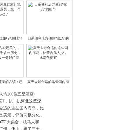
月最佳旅行地推荐！
日系便利店方便到“变态”的
细节
还美的古镇：已
夏天去最合适的这些国内海
两千
岛，比
人均200住五星酒店+
冀T，扒一扒河北这些深
合适的这些国内海岛，比
是美景，评价两极分化，
神车”大集合，牧马人和
广州，佛山，逛了三天，