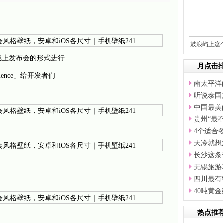
鼓浪屿上这
让
采用线上发布会的形式进行
月点击
xperience」给开发者们
南太平洋
听说泰国
中国最美
贵州“最
4个适合
天冷就想
长沙这条
无锡旅游
四川最有
40吨黄
热点推