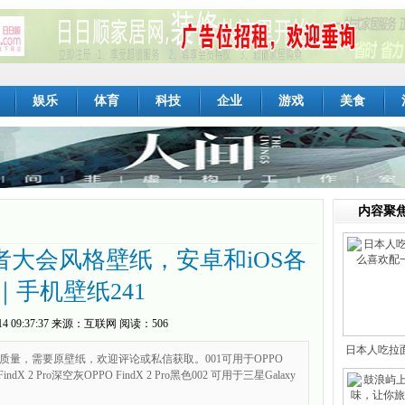
娱乐
体育
科技
企业
游戏
美食
内容聚
发者大会风格壁纸，安卓和iOS各
｜手机壁纸241
14 09:37:37
来源：
互联网
阅读：506
日本人吃拉
质量，需要原壁纸，欢迎评论或私信获取。001可用于OPPO
欢
O FindX 2 Pro深空灰OPPO FindX 2 Pro黑色002 可用于三星Galaxy