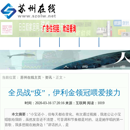
广告
首页
资讯
财经
教育
娱乐
体育
科技
企业
游戏
美食
消费
当前位置：
苏州在线主页
>
资讯
> 正文 >
全员战“疫”，伊利金领冠喂爱接力
时间：
2020-03-16 17:20:16
来源：
互联网
阅读：1019
本文摘要：
“小宝还小，但每天都在变化。有次通过视频，我老公让小宝
唱歌给我听，虽然发音还不清楚，可音调和节奏都是对的。这是她学唱的第一
首歌，我多想能在她身边！”讲话的人，是