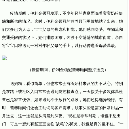
疫情期间，伊利金领冠发现，不少年轻的家庭面临着宝宝奶粉短
缺和断供的情况。这时，伊利金领冠的营养顾问勇敢地站了出来，她
们大多已为人母，宝宝父母的焦虑和担忧，她们感同身受。在物流和
交通受限的状况下，她们排除困难，奔波于空荡荡的城市街道，亲自
将宝宝口粮送到一对对年轻父母的手上，以行动传递着母爱温暖。
（疫情期间，伊利金领冠营养顾问坚持送货）
送奶粉，看似简单，但也常常会有着始料未及的力不从心。特别
是在路上或社区入口常常会遇到防控检查点，一天接受十多次体温检
查已是家常便饭。如果遇到不予放行的路段，她们还得选择绕行。有
时，营养顾问们还会主动询问客户需求，顺带买些急需的日常用品一
并送去，这一送就是从清晨到深夜。“现在是非常时期，谁也不想出
门，可是一想到有些宝宝面临‘缺粮’的状况，我也是真的坐不住。”一