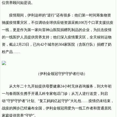
位营养顾问如是说。
疫情期间，伊利这样的“逆行”还有很多：他们第一时间筹集物资
驰援疫情重灾区，不仅调动全球供应链资源采购100万个口罩支援抗疫
一线，更是作为第一家向雷神山医院捐赠乳制品的企业，为抗击疫情
的一线医护人员提供营养支持；他们深入疫情重灾区，全天候转运物
资，截止2月23日，已向42个城市的304家医院（含医疗队）捐赠了奶
粉产品……
（伊利金领冠守护守护者行动）
从大年二十九开始提供母婴健康24小时无休咨询服务，到大年初
一与春雨医生携手开通儿科专家电话门诊；从万人逆行送货，到启
动“守护守护者”计划、“复工妈妈亿起守护”大礼包……疫情仍未结束，
战疫的脚步已经遍布全国，伊利金领冠用爱为一线工作者和普通居民
家庭提供营养“守护”。