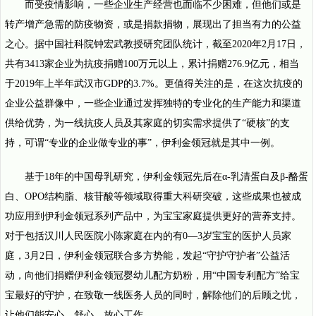
而受疫情影响，一些企业生产经营也面临不少困难，但他们或是
转产增产急需的防疫物资，或是捐款捐物，展现出了担当有力的公益
之心。据中国社科院钟宏武教授研究团队统计，截至2020年2月17日，
共有3413家企业为抗疫捐赠100万元以上，累计捐赠276.9亿元，相当
于2019年上半年武汉市GDP的3.7%。更值得关注的是，在这次抗疫的
企业公益群像中，一些企业通过发挥独特的专业化的生产能力和渠道
供给优势，为一线抗疫人员及其家庭的切实需求提供了“硬核”的支
持，可谓“专业的企业做专业的事”，伊利金领冠就是其中一例。
基于18年的中国母乳研究，伊利金领冠先后在α-乳清蛋白及β-酪蛋
白、OPO结构脂、核苷酸等领域取得重大科研突破，这些成果也被成
功应用到伊利金领冠系列产品中，为宝宝家庭提供更好的营养支持。
对于包括汉川人民医院小陈家庭在内的有0—3岁宝宝的医护人员家
庭，3月2日，伊利金领冠联合多方势能，发起“守护守护者”公益活
动，向他们捐赠伊利金领冠婴幼儿配方奶粉，用“中国专利配方”给宝
宝最好的守护，在致敬一线医务人员的同时，解除他们的后顾之忧，
让他们能安心、舒心、放心工作。