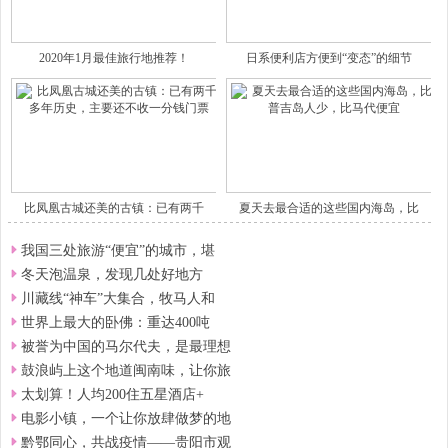
2020年1月最佳旅行地推荐！
日系便利店方便到“变态”的细节
比凤凰古城还美的古镇：已有两千
夏天去最合适的这些国内海岛，比
我国三处旅游“便宜”的城市，堪
冬天泡温泉，发现几处好地方
川藏线“神车”大集合，牧马人和
世界上最大的卧佛：重达400吨
被誉为中国的马尔代夫，是最理想
鼓浪屿上这个地道闽南味，让你旅
太划算！人均200住五星酒店+
电影小镇，一个让你放肆做梦的地
黔鄂同心，共战疫情——贵阳市观