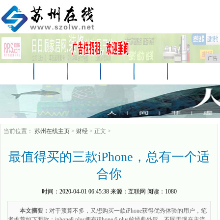
广告
首页
资讯
财经
教育
娱乐
体育
科技
企业
游戏
美食
消费
当前位置：
苏州在线主页
>
财经
> 正文 >
最值得买的三款iPhone，总有一个适
合你
时间：
2020-04-01 06:45:38
来源：
互联网
阅读：1080
本文摘要：
对于预算不多，又想购买一款iPhone获得优秀体验的用户，笔
者推荐如下两款：iphone8 plus拥有iPhone 6 plus的经典外形，不同于现在主流