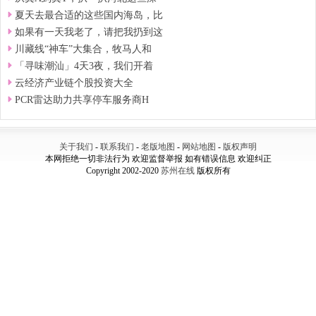
夏天去最合适的这些国内海岛，比
如果有一天我老了，请把我扔到这
川藏线“神车”大集合，牧马人和
「寻味潮汕」4天3夜，我们开着
云经济产业链个股投资大全
PCR雷达助力共享停车服务商H
关于我们
-
联系我们
-
老版地图
-
网站地图
-
版权声明
本网拒绝一切非法行为 欢迎监督举报 如有错误信息 欢迎纠正
Copyright 2002-2020
苏州在线
版权所有